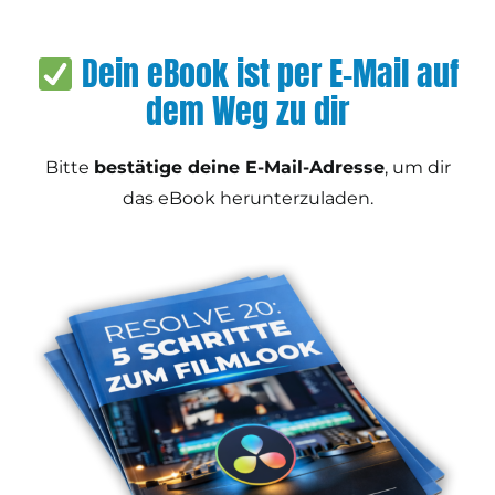
Skip
to
Dein eBook ist per E-Mail auf
content
dem Weg zu dir
Bitte
bestätige deine E-Mail-Adresse
, um dir
das eBook herunterzuladen.