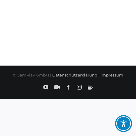
© SamPlay GmbH |
Datenschutzerklärung
|
Impressum
YouTube
SamPlay
Facebook
Instagram
BuyMeCoffe