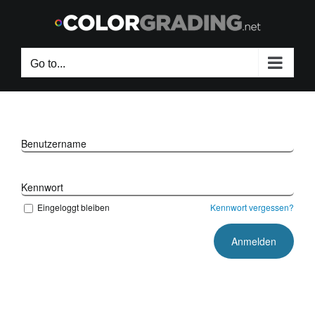
Skip
to
content
Go to...
Benutzername
Kennwort
Eingeloggt bleiben
Kennwort vergessen?