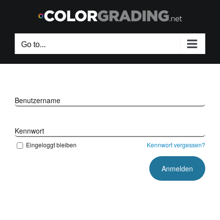
Skip
to
content
Go to...
Benutzername
Kennwort
Eingeloggt bleiben
Kennwort vergessen?