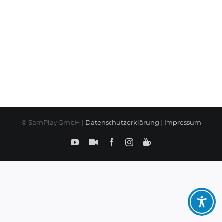
© SamPlay GmbH |
Datenschutzerklärung
|
Impressum
YouTube
SamPlay
Facebook
Instagram
BuyMeCoffe