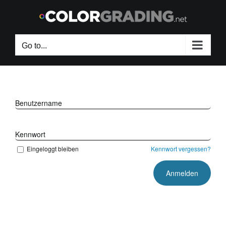
Skip
to
content
Go to...
Benutzername
Kennwort
Eingeloggt bleiben
Kennwort vergessen?