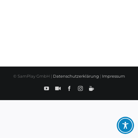
© SamPlay GmbH |
Datenschutzerklärung
|
Impressum
YouTube
SamPlay
Facebook
Instagram
BuyMeCoffe