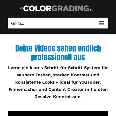
Skip
to
content
Go to...
Deine Videos sehen endlich
professionell aus
Lerne ein klares Schritt-für-Schritt-System für
saubere Farben, starken Kontrast und
konsistente Looks – ideal für YouTuber,
Filmemacher und Content Creator mit ersten
Resolve-Kenntnissen.