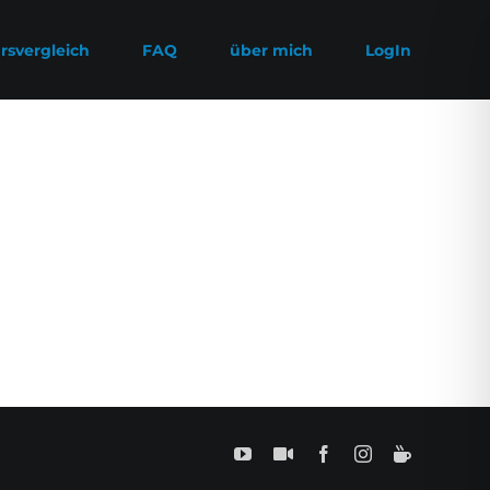
rsvergleich
FAQ
über mich
LogIn
YouTube
SamPlay
Facebook
Instagram
BuyMeCof