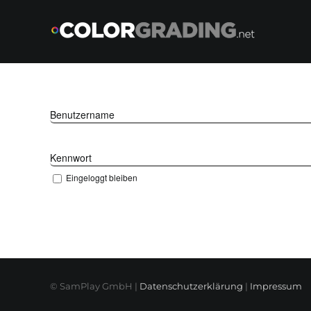
Skip
to
content
Benutzername
Kennwort
Eingeloggt bleiben
© SamPlay GmbH |
Datenschutzerklärung
|
Impressum