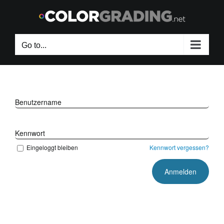
Skip
to
content
Go to...
Benutzername
Kennwort
Eingeloggt bleiben
Kennwort vergessen?