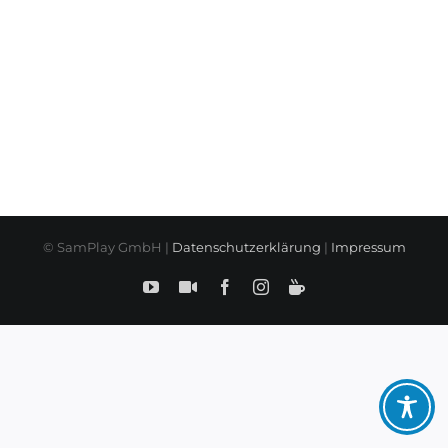
© SamPlay GmbH |
Datenschutzerklärung
|
Impressum
YouTube
SamPlay
Facebook
Instagram
BuyMeCoffe