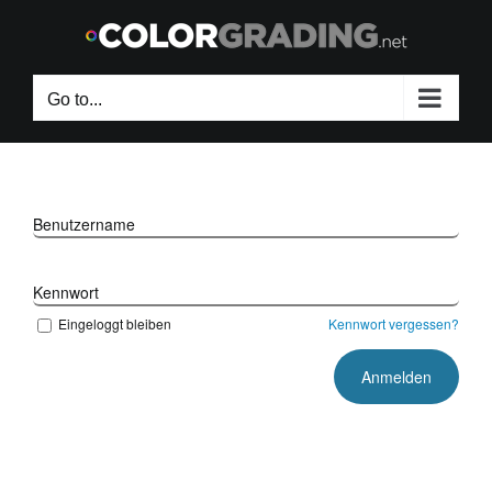
Skip
to
content
Go to...
Benutzername
Kennwort
Eingeloggt bleiben
Kennwort vergessen?