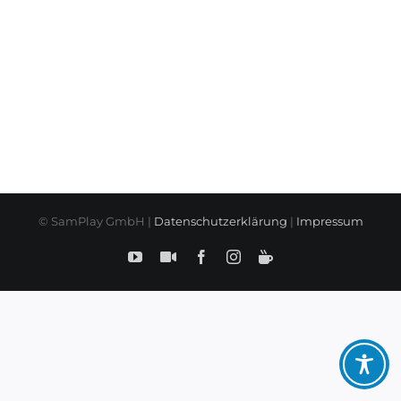
© SamPlay GmbH |
Datenschutzerklärung
|
Impressum
YouTube
SamPlay
Facebook
Instagram
BuyMeCoffe