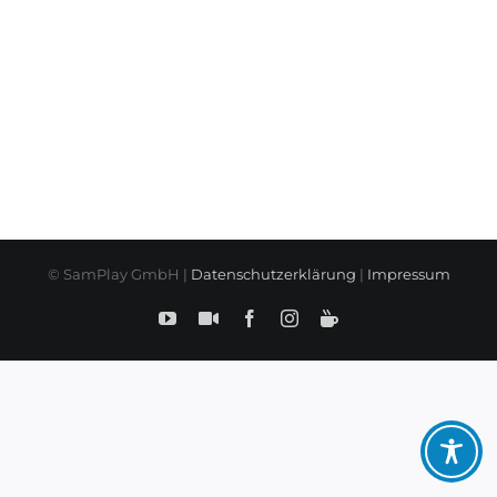
© SamPlay GmbH |
Datenschutzerklärung
|
Impressum
YouTube
SamPlay
Facebook
Instagram
BuyMeCoffe