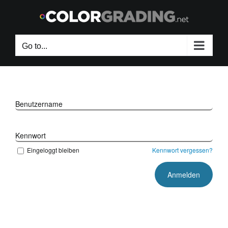
Skip
to
content
Go to...
Benutzername
Kennwort
Eingeloggt bleiben
Kennwort vergessen?