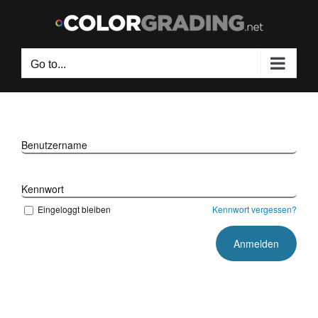
Skip
to
content
Go to...
Benutzername
Kennwort
Eingeloggt bleiben
Kennwort vergessen?