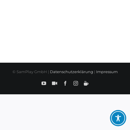
© SamPlay GmbH |
Datenschutzerklärung
|
Impressum
YouTube
SamPlay
Facebook
Instagram
BuyMeCoffe