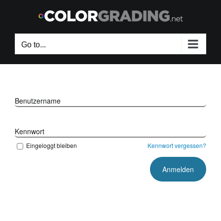
Skip
to
content
Go to...
Benutzername
Kennwort
Eingeloggt bleiben
Kennwort vergessen?