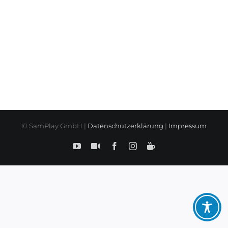
© SamPlay GmbH |
Datenschutzerklärung
|
Impressum
YouTube
SamPlay
Facebook
Instagram
BuyMeCoffe