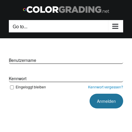
Skip
to
content
Go to...
Benutzername
Kennwort
Eingeloggt bleiben
Kennwort vergessen?