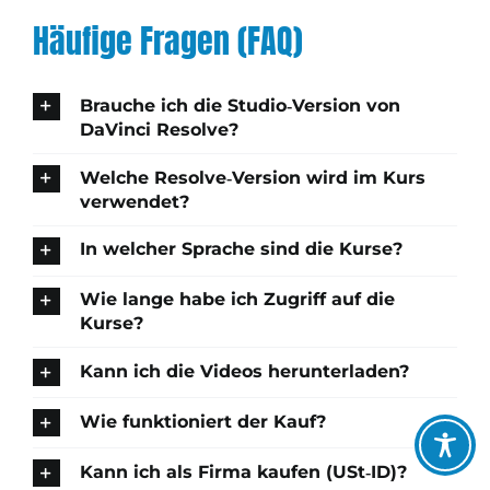
Jetzt erst merke ich, wieviel
einmal flott rekapitulieren
Kniffe kennt!
empfehlen
!“
besser meine Videos die
und prägt sich das Ganze ein.
Mir persönlich hat es Spaß
ganzen Jahre hätten
Für alle, die den Look ihrer
aussehen können, hätte ich
gemacht, den Kurs zu
Bearbeitungen auf ein neues
Peter Kaspar
,
Geschäftsführer
einen so guten Lehrer vorher
absolvieren und ich freue
Level führen möchten!“
Planstyle GmbH
Häufige Fragen (FAQ)
mich jetzt schon auf den 2.
gehabt.
“
Teil, den Intensivkurs.“
Alex Erhardt
Brauche ich die Studio‑Version von
Pascal Kurschildgen
,
GRAVELBIKE |
DaVinci Resolve?
Nicolai Woidt
BIKEPACKING | EVENTS | TECHNIK
Welche Resolve‑Version wird im Kurs
verwendet?
In welcher Sprache sind die Kurse?
Wie lange habe ich Zugriff auf die
Kurse?