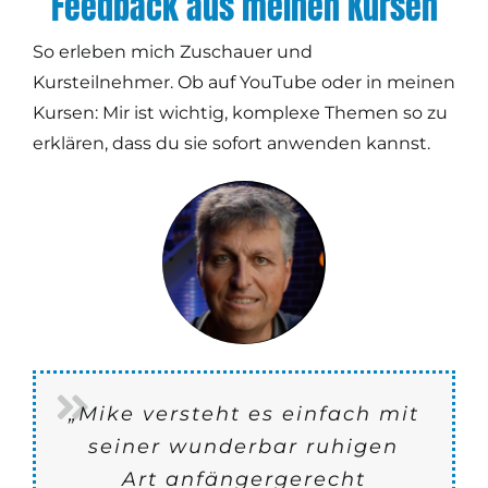
Feedback aus meinen Kursen
So erleben mich Zuschauer und
Kursteilnehmer. Ob auf YouTube oder in meinen
Kursen: Mir ist wichtig, komplexe Themen so zu
erklären, dass du sie sofort anwenden kannst.
„Mike versteht es einfach mit
„Mike J. Müllers Colorgrading
„Der Kurs ist echt genial! Die
„Der Color-Grading
„Nach den ganzen
„Auf Mike bin ich zum ersten
seiner wunderbar ruhigen
Inhalte sind klar strukturiert
Masterclass ist aus meiner
Grundlagenkurs von Mike
interessanten und
Mal durch sein Youtube
Art anfängergerecht
lehrreichen Videos auf Mikes
Müller ist wirklich spitze. Ich
Sicht sehr inspirierend und
und werden anschaulich
Tutorial zum Thema Color