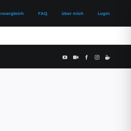
rsvergleich
FAQ
über mich
LogIn
YouTube
SamPlay
Facebook
Instagram
BuyMeCof