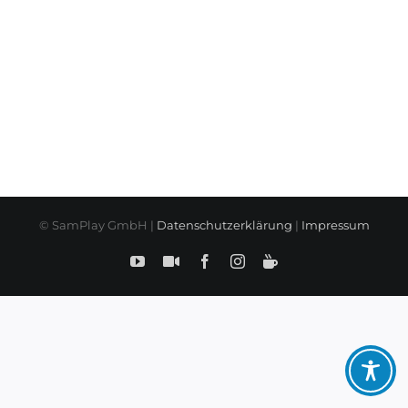
© SamPlay GmbH |
Datenschutzerklärung
|
Impressum
YouTube
SamPlay
Facebook
Instagram
BuyMeCoffe