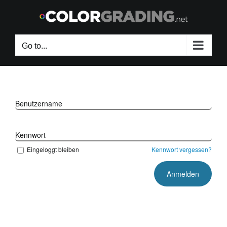
Skip
to
content
Go to...
Benutzername
Kennwort
Eingeloggt bleiben
Kennwort vergessen?