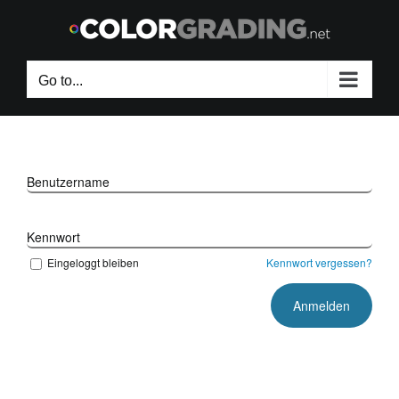
Skip
to
content
Go to...
Benutzername
Kennwort
Eingeloggt bleiben
Kennwort vergessen?