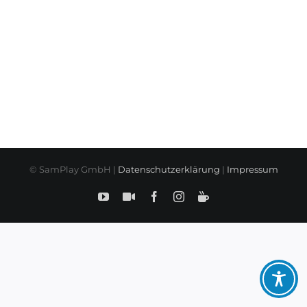
© SamPlay GmbH |
Datenschutzerklärung
|
Impressum
YouTube
SamPlay
Facebook
Instagram
BuyMeCoffe