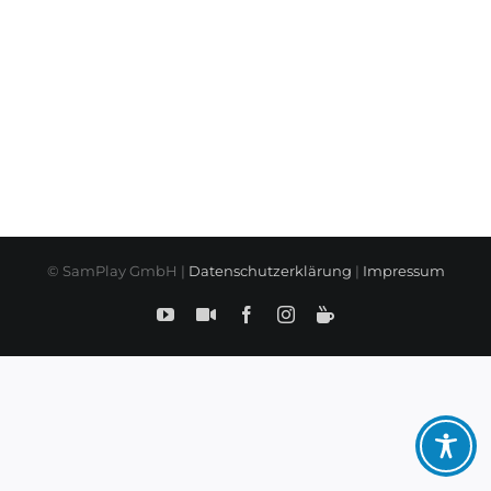
© SamPlay GmbH |
Datenschutzerklärung
|
Impressum
YouTube
SamPlay
Facebook
Instagram
BuyMeCoffe