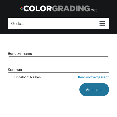
Skip
to
content
Go to...
Benutzername
Kennwort
Eingeloggt bleiben
Kennwort vergessen?